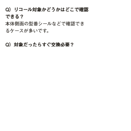
Q）リコール対象かどうかはどこで確認
できる？
本体側面の型番シールなどで確認でき
るケースが多いです。
Q）対象だったらすぐ交換必要？
まずはメーカー公式案内をご確認くだ
さい。
使用年数や状態によっては交換検討さ
れる方もいます。
Q）エコキュートは何年くらい使え
る？
一般的には10〜15年前後が交換目安と
言われることが多いです。
（使用状況によって異なります）
Q）壊れてなくても交換する人はいる？