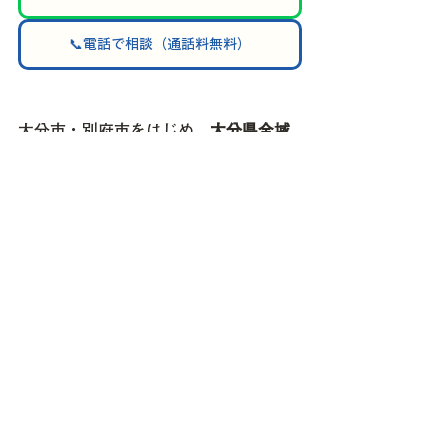
📞電話で相談（通話料無料）
大分市・別府市をはじめ、
大分県全域
でエコキュート修理・交換工事に対応
しております。
中津市・宇佐市・豊後高田市・国東
市・杵築市など県北エリアのご依頼も
お気軽にご相談ください。
その他の地域もお気軽にご相談くださ
い。
━━━━━━━━━━━━━━━━
エコキュート修理・交換専門店
サンユウおおいた公園通り店
電話番号｜
0120-929-988
営業時間｜ 7:00～21:00（年中無休）
━━━━━━━━━━━━━━━━