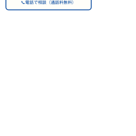
📞電話で相談（通話料無料）
大分市・別府市をはじめ、中津市・宇
佐市・日田市・佐伯市・由布市・杵築
市・豊後大野市・臼杵市など、
大分県
全域でエコキュート交換に対応してお
ります。
その他の地域もお気軽にご相談くださ
い。
━━━━━━━━━━━━━━━━
エコキュート修理・交換専門店
サンユウおおいた公園通り店
電話番号｜
0120-929-988
営業時間｜ 7:00～21:00（年中無休）
━━━━━━━━━━━━━━━━
❮❮ HPに戻る