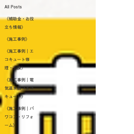
All Posts
《補助金・お役
立ち情報》
《施工事例》
《施工事例｜エ
コキュート修
理・交換》
《施工事例｜電
気温水器→エコ
キュート》
《施工事例｜パ
ワコン・リフォ
ーム》